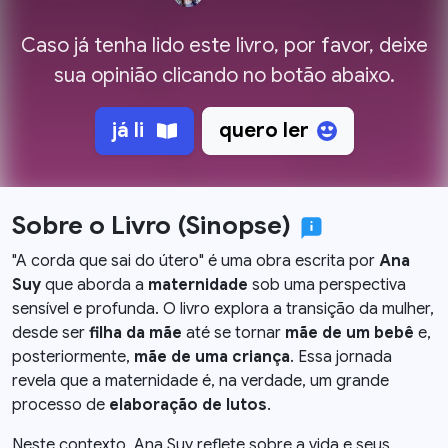
Caso já tenha lido este livro, por favor, deixe
sua opinião clicando no botão abaixo.
já li
quero ler
Sobre o Livro (Sinopse)
"A corda que sai do útero" é uma obra escrita por
Ana
Suy
que aborda a
maternidade
sob uma perspectiva
sensível e profunda. O livro explora a transição da mulher,
desde ser
filha da mãe
até se tornar
mãe de um bebê
e,
posteriormente,
mãe de uma criança
. Essa jornada
revela que a maternidade é, na verdade, um grande
processo de
elaboração de lutos
.
Neste contexto, Ana Suy reflete sobre a vida e seus