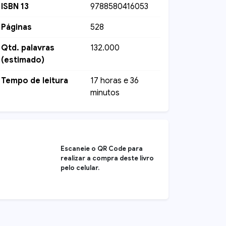
ISBN 13
9788580416053
Páginas
528
Qtd. palavras
132.000
(estimado)
Tempo de leitura
17 horas e 36
minutos
Escaneie o QR Code para
realizar a compra deste livro
pelo celular.