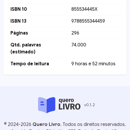
ISBN 10
855534445X
ISBN 13
9788555344459
Páginas
296
Qtd. palavras
74.000
(estimado)
Tempo de leitura
9 horas e 52 minutos
v
0.1.2
©
2024-2026
Quero Livro
. Todos os direitos reservados.