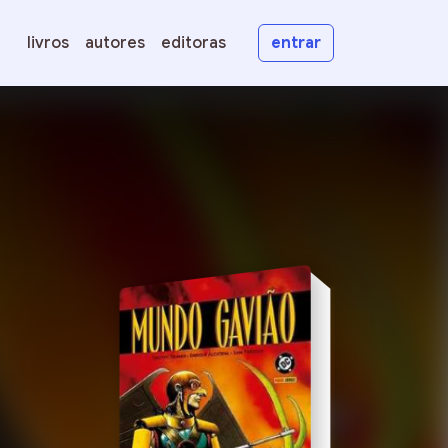
livros
autores
editoras
entrar