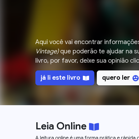
Aqui você vai encontrar informações
Vintage)
que poderão te ajudar na su
livro, por favor, deixe sua opinião c
já li
este livro
quero ler
Leia Online
A leitura online é uma forma prática e rápid