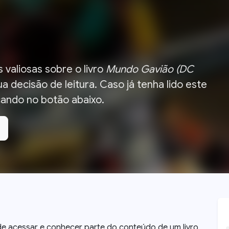
 valiosas sobre o livro
Mundo Gavião (DC
a decisão de leitura.
Caso já tenha lido este
licando no botão abaixo.
a de acessar e conhecer parte do conteúdo de um livro