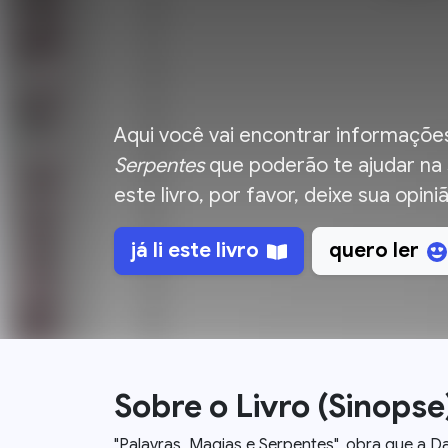
Aqui você vai encontrar informações
Serpentes
que poderão te ajudar na s
este livro, por favor, deixe sua opin
já li
este livro
quero ler
Sobre o Livro (Sinopse
"Palavras, Magias e Serpentes", obra que a Da