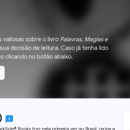
 valiosas sobre o livro
Palavras, Magias e
ua decisão de leitura.
Caso já tenha lido
ião clicando no botão abaixo.
)
rkSide® Books traz pela primeira vez ao Brasil, reúne a