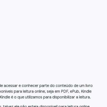
a de acessar e conhecer parte do conteúdo de um livro
oníveis para leitura online, seja em PDF, ePub, Kindle
dle é o que utilizamos para disponibilizar a leitura.
o, talvez ele não esteja disponíveil para leitura online.