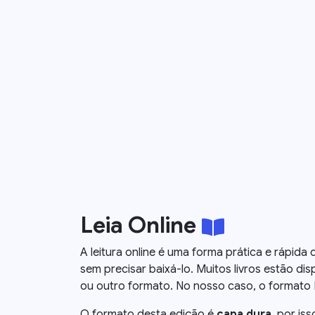
Leia Online
A leitura online é uma forma prática e rápid
sem precisar baixá-lo. Muitos livros estão disp
ou outro formato. No nosso caso, o formato Kin
O formato desta edição é
capa dura
, por iss