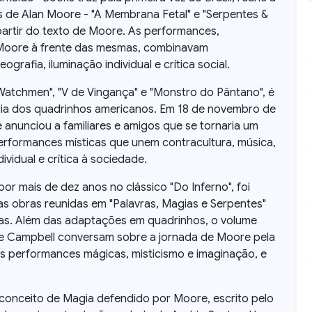
 de Alan Moore - "A Membrana Fetal" e "Serpentes &
artir do texto de Moore. As performances,
 Moore à frente das mesmas, combinavam
ografia, iluminação individual e crítica social.
atchmen", "V de Vingança" e "Monstro do Pântano", é
ia dos quadrinhos americanos. Em 18 de novembro de
e anunciou a familiares e amigos que se tornaria um
erformances místicas que unem contracultura, música,
ividual e crítica à sociedade.
r mais de dez anos no clássico "Do Inferno", foi
s obras reunidas em "Palavras, Magias e Serpentes"
stas. Além das adaptações em quadrinhos, o volume
e Campbell conversam sobre a jornada de Moore pela
s performances mágicas, misticismo e imaginação, e
conceito de Magia defendido por Moore, escrito pelo